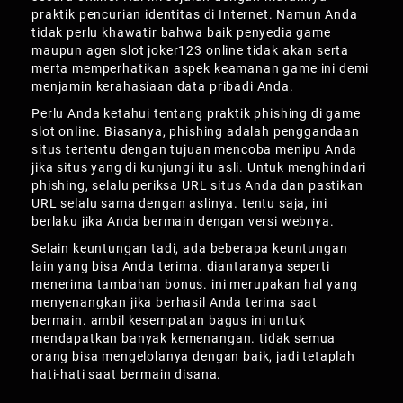
praktik pencurian identitas di Internet. Namun Anda
tidak perlu khawatir bahwa baik penyedia game
maupun agen slot joker123 online tidak akan serta
merta memperhatikan aspek keamanan game ini demi
menjamin kerahasiaan data pribadi Anda.
Perlu Anda ketahui tentang praktik phishing di game
slot online. Biasanya, phishing adalah penggandaan
situs tertentu dengan tujuan mencoba menipu Anda
jika situs yang di kunjungi itu asli. Untuk menghindari
phishing, selalu periksa URL situs Anda dan pastikan
URL selalu sama dengan aslinya. tentu saja, ini
berlaku jika Anda bermain dengan versi webnya.
Selain keuntungan tadi, ada beberapa keuntungan
lain yang bisa Anda terima. diantaranya seperti
menerima tambahan bonus. ini merupakan hal yang
menyenangkan jika berhasil Anda terima saat
bermain. ambil kesempatan bagus ini untuk
mendapatkan banyak kemenangan. tidak semua
orang bisa mengelolanya dengan baik, jadi tetaplah
hati-hati saat bermain disana.