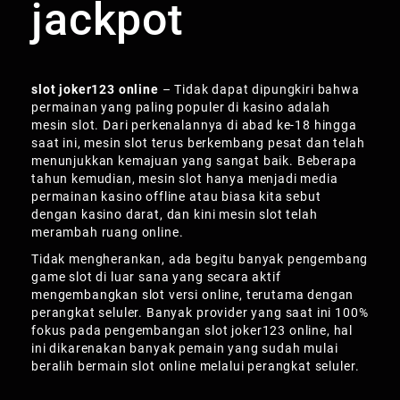
jackpot
slot joker123 online
– Tidak dapat dipungkiri bahwa
permainan yang paling populer di kasino adalah
mesin slot. Dari perkenalannya di abad ke-18 hingga
saat ini, mesin slot terus berkembang pesat dan telah
menunjukkan kemajuan yang sangat baik. Beberapa
tahun kemudian, mesin slot hanya menjadi media
permainan kasino offline atau biasa kita sebut
dengan kasino darat, dan kini mesin slot telah
merambah ruang online.
Tidak mengherankan, ada begitu banyak pengembang
game slot di luar sana yang secara aktif
mengembangkan slot versi online, terutama dengan
perangkat seluler. Banyak provider yang saat ini 100%
fokus pada pengembangan slot joker123 online, hal
ini dikarenakan banyak pemain yang sudah mulai
beralih bermain slot online melalui perangkat seluler.